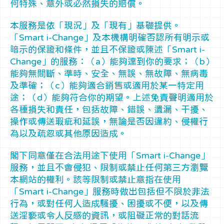
何特殊、意外或必然損失的賠償。
本服務是依「現況」及「現有」基礎提供。
「Smart i-Change」及本機構明確否認所有明示或
暗示的保證和條件，並且不保證或陳述「Smart i-
Change」的服務：（a）能夠達到你的要求；（b）
能夠無間斷、準時、安全、無誤、無故障、無病毒
及準確；（c）能夠適合銷售或適用於某一特定用
途；（d）能夠符合你的期望。上述免責聲明適用於
各種損失和責任，包括故障、錯誤、遺漏、干擾、
操作或傳送瑕疵和延誤，無論是否因違約、侵權行
為以及疏忽或其他原因造成。
閣下同意僅在合法用途下使用「Smart i-Change」
服務，並且不會侵犯、限制或禁止任何第三方瀏覽
本網站的權利。該等限制或禁止意指在使用
「Smart i-Change」服務時做出包括但不限於非法
行為，或對任何人造成騷擾、困擾或不便，以及傳
送淫褻或令人反感的資訊，或阻礙正常的對話流