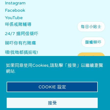
Instagram
Facebook
YouTube
Main navigation
咩係戒賭輔導
每日小貼士
24/7 搵阿信傾吓
圍爐傾吓
睇吓你有冇賭癮
喂!我哋都搞掂咗!
會員登入
點搵我哋?
如果同意使用Cookies,請點擊「接受」以繼續瀏覽
網站.
COOKIE 設定
條款及細則
Developed by i2 Co.
私隱政策
接受