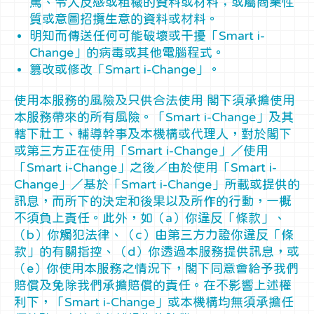
罵、令人反感或粗穢的資料或材料；或屬商業性
質或意圖招攬生意的資料或材料。
明知而傳送任何可能破壞或干擾「Smart i-
Change」的病毒或其他電腦程式。
篡改或修改「Smart i-Change」。
使用本服務的風險及只供合法使用 閣下須承擔使用
本服務帶來的所有風險。「Smart i-Change」及其
轄下社工、輔導幹事及本機構或代理人，對於閣下
或第三方正在使用「Smart i-Change」／使用
「Smart i-Change」之後／由於使用「Smart i-
Change」／基於「Smart i-Change」所載或提供的
訊息，而所下的決定和後果以及所作的行動，一概
不須負上責任。此外，如（a）你違反「條款」、
（b）你觸犯法律、（c）由第三方力證你違反「條
款」的有關指控、（d）你透過本服務提供訊息，或
（e）你使用本服務之情況下，閣下同意會給予我們
賠償及免除我們承擔賠償的責任。在不影響上述權
利下，「Smart i-Change」或本機構均無須承擔任