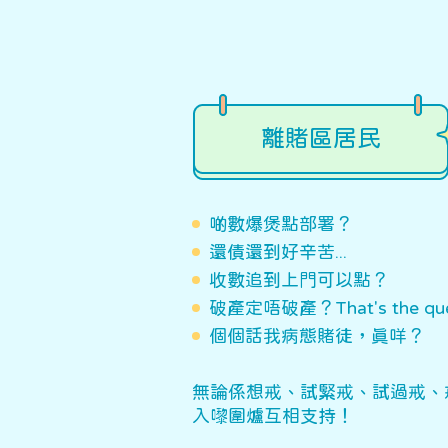
離賭區居民
啲數爆煲點部署？
還債還到好辛苦...
收數追到上門可以點？
破產定唔破產？That's the que
個個話我病態賭徒，真咩？
無論係想戒、試緊戒、試過戒、
入嚟圍爐互相支持！