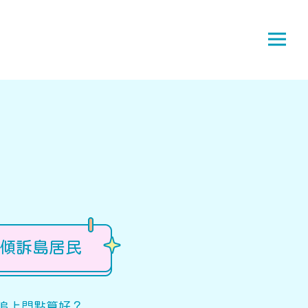
傾訴島居民
追上門點算好？