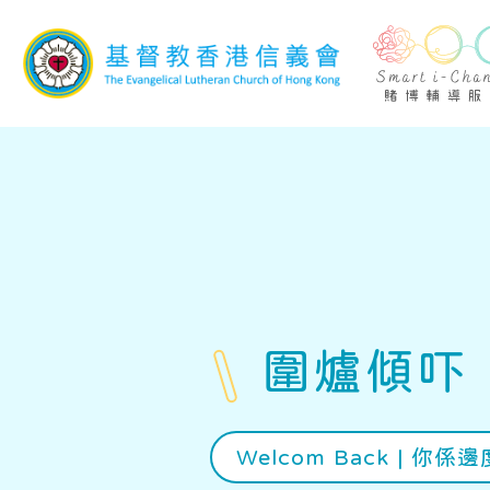
Skip to main content
圍爐傾吓
Welcom Back | 你係