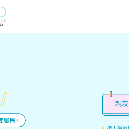
親友
邊度居民?
俾人追數