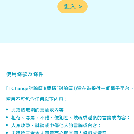
進入
使用條款及條件
｢I Change討論區｣(簡稱｢討論區｣)旨在為提供一個
留言不可包含任何以下內容：
與戒賭無關的言論或內容
粗俗、辱罵、不雅、侵犯性、歧視或淫褻的言論或內容；
人身攻撃、誹謗或中傷他人的言論或內容；
未獲第三者本人同意而公開其個人資料或資訊