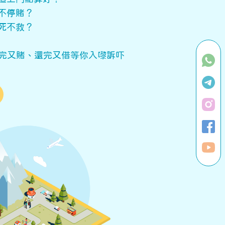
不停賭？
死不救？
完又賭、還完又借等你入嚟訴吓