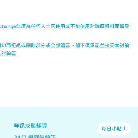
change無須為任何人士因使用或不能使用討論區資料而遭受
詢或通知而拒絕或刪除部分或全部留言。閣下須承諾並接受本討論
入討論區
Main navigation
咩係戒賭輔導
每日小貼士
24/7 搵阿信傾吓