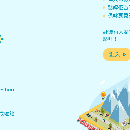
點解佢會
係咪要見
身邊有人賭
鬆吓！
進入
stion
戒咗賭