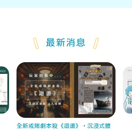
最新消息
全新戒賭劇本殺《迴盪》，沉浸式體