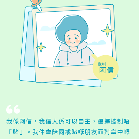
我係阿信，我信人係可以自主，選擇控制唔
「賭」。我仲會陪同戒賭嘅朋友面對當中嘅