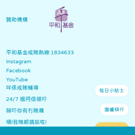
贊助機構
平和基金戒賭熱線:1834633
Instagram
Facebook
YouTube
Main navigation
咩係戒賭輔導
每日小貼士
24/7 搵阿信傾吓
圍爐傾吓
睇吓你有冇賭癮
喂!我哋都搞掂咗!
會員登入
點搵我哋?