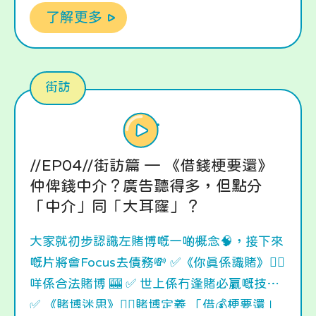
了解更多
街訪
//EP04//街訪篇 — 《借錢梗要還》
仲俾錢中介？廣告聽得多，但點分
「中介」同「大耳窿」？
大家就初步認識左賭博嘅一啲概念🧠，接下來
嘅片將會Focus去債務💸 ✅《你真係識賭》👉🏻
咩係合法賭博 🎰 ✅ 世上係冇逢賭必贏嘅技巧
✅ 《賭博迷思》👉🏻賭博定義 「借💰梗要還」