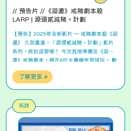
// 預告片 //《迴盪》戒賭劇本殺
LARP | 源頭貳減賭。計劃
【預告】2025年全新影片 — 戒賭劇本殺《迴
盪》 久別重逢，「源頭貳減賭。計劃」影片
系列，終於返黎喇！ 今次我地準備左《迴
盪》戒賭劇本，搵左6位大專學生黎試玩， 歡
迎對戒賭本有興趣，但未有機會(if唔怕劇透)
了解更多
參與既大家， 進入6位參加者既視覺，間接黎
一場沉浸式既體驗歷程！ 睇下預告片有無feel
先！ Coming Soon / 不日上映 ○ 《迴盪》戒
賭劇本殺 — 上集 ○ 《迴盪》戒賭劇本殺 —
街訪
下集