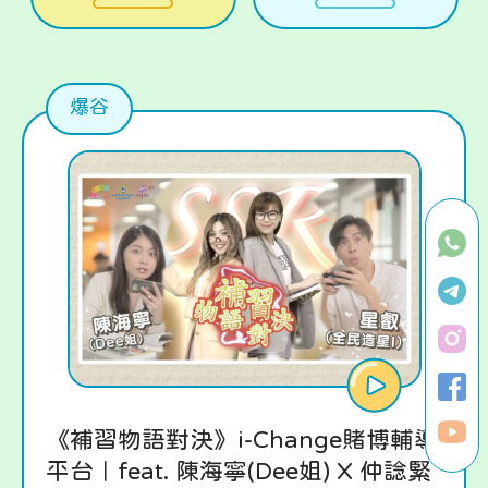
爆谷
《補習物語對決》i-Change賭博輔導
平台｜feat. 陳海寧(Dee姐) X 仲諗緊