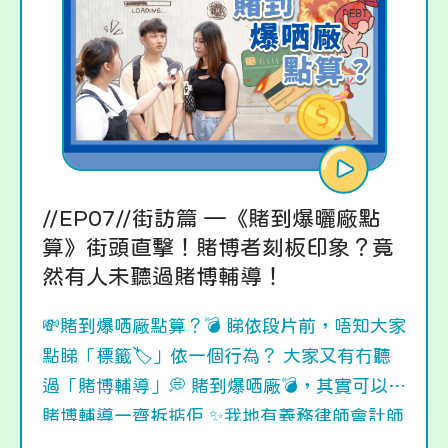
//EP07//街訪篇 —《賭到爆曬廠點
算》街頭直擊！賭博者刻板印象？竟
然有人未聽過賭博輔導！
💸賭到爆哂廠點算？💣 睇依段片前，唔知大家
點睇「標籤🏷️」依一個行為？ 大家又有冇聽
過「賭博輔導」💭 賭到爆哂廠💣，其實可以搵
賭博輔導一齊拆掂佢 ✨我地有義務律師會計師
提供「免費專業諮詢」🙌🏻