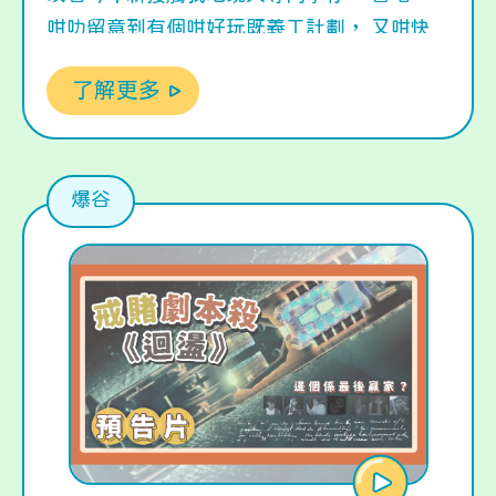
咁叻留意到有個咁好玩既義工計劃， 又咁快
手識報名參加咁姐
#有幾好玩呀
#係咪又拍片
了解更多
街坊個啲
無呀，見上年咁多叻豬同學仔幫得
手 今年我地準備左原創《戒賭劇本殺》(暫名)
俾大家， 想學帶劇本殺/試玩新劇本/認識戒賭
輔導既大家
#大家記得留意我地既Post更新詳
爆谷
情
#或者留意我地有無衝入黎學校宣傳喇
積極
參與Give & Take，義工時數多個Tick 戒賭輔
導試學識，債務處理唔會Kick