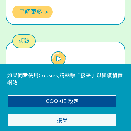
下一句 大家應該琅琅上口，但係依然有好多
了解更多
人誤墮中介陷阱
街訪
//EP02//街訪篇 —《世界上有冇逢賭
如果同意使用Cookies,請點擊「接受」以繼續瀏覽
必贏嘅技巧？》買波賭馬講技巧？贏
網站.
輸結果有咩因素影響？
COOKIE 設定
唔知大家睇左第一段街訪未呢？ 未睇 就快啲
睇！ 小編偶爾喺討論區會見到一啲 Post 寫住
接受
賭博貼士， Post入面總會話賭博有技巧 有啲