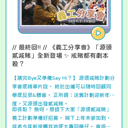
// 最終回!! // 《義工分享會》「源頭
貳減賭」全新登場 ✨ 戒賭都有劇本
殺？
【講完Bye又準備Say Hi？】 源頭減賭計劃分
享會既精華片段， 終於出爐可以隨時回顧同
學既反思&體會， 正所謂：送舊計劃迎新年
度，又源頭出發貳減賭。
即係點？ 無呀，想提下大家「源頭貳減賭」
義工計劃準備好招募， 睇下上年未參加到，
或者今年新接觸我地既大專同學仔， 會唔會