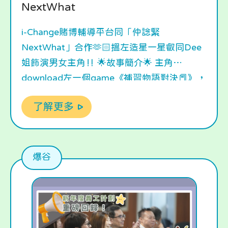
NextWhat
i-Change賭博輔導平台同「仲諗緊
NextWhat」合作🫶🏻搵左造星一星叡同Dee
姐飾演男女主角‼️ 🌟故事簡介🌟 主角
download左一個game《補習物語對決📕》，
遊戲入面最近出左姊妹miss👉🏻抽到佢地對於
了解更多
完成遊戲嘅任務有著好大嘅幫助。究竟最後星
叡會追Dee姐定係MISS呢？🤔 想知點解星叡
係咁抽 就快啲㩒入去睇啦👀 主角係咁抽❗係咁
課💸❗其實類似賭博心態入面嘅「走寶感
爆谷
💰」，會令到人想繼續追🏃🏻‍♀️，導致佢地會忽
略左身邊重要嘅人💔。 大家平時抽唔到SSR會
唔會想課金再抽？🔄抽SSR嘅%又係唔係真係
遊戲發展商所講咁有保證？🫢